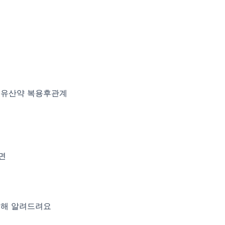
 유산약 복용후관계
면
대해 알려드려요