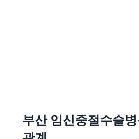
콘
텐
츠
로
건
너
뛰
기
부산 임신중절수술병
관계