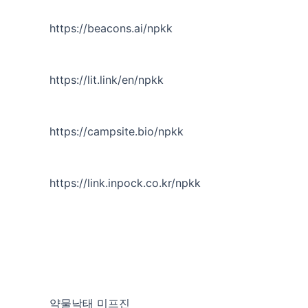
https://beacons.ai/npkk
https://lit.link/en/npkk
https://campsite.bio/npkk
https://link.inpock.co.kr/npkk
약물낙태 미프진