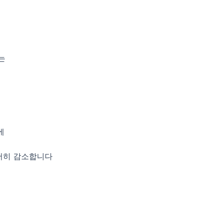
는
에
저히 감소합니다