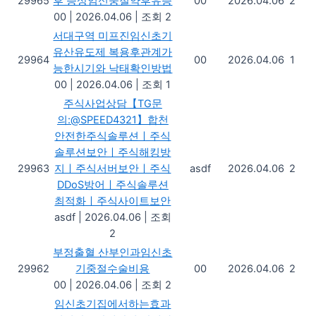
29965
후 증상임신중절약후유증
00
2026.04.06
2
00
|
2026.04.06
|
조회 2
서대구역 미프진임신초기
유산유도제 복용후관계가
29964
00
2026.04.06
1
능한시기와 낙태확인방법
00
|
2026.04.06
|
조회 1
주식사업상담【TG문
의:@SPEED4321】합천
안전한주식솔루션ㅣ주식
솔루션보안ㅣ주식해킹방
29963
지ㅣ주식서버보안ㅣ주식
asdf
2026.04.06
2
DDoS방어ㅣ주식솔루션
최적화ㅣ주식사이트보안
asdf
|
2026.04.06
|
조회
2
부정출혈 산부인과임신초
29962
기중절수술비용
00
2026.04.06
2
00
|
2026.04.06
|
조회 2
임신초기집에서하는효과