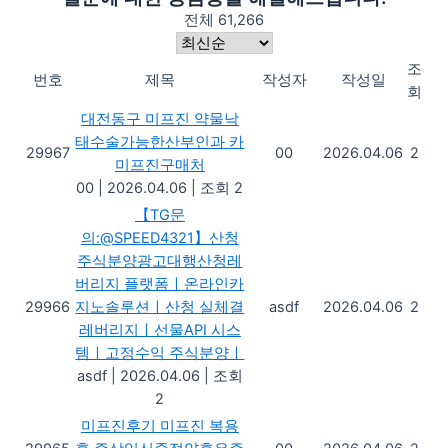
전체 61,266
조
번호
제목
작성자
작성일
회
대전동구 미프진 약물낙
태수술가능한산부인과 카
29967
00
2026.04.06
2
미­프진구매처
00
|
2026.04.06
|
조회 2
【TG문
의:@SPEED4321】산청
주식분양광고대행산청레
버리지 플랫폼ㅣ온라인카
29966
지노솔루션ㅣ산청 실체결
asdf
2026.04.06
2
레버리지ㅣ선물API 시스
템ㅣ고정수익 주식분양ㅣ
asdf
|
2026.04.06
|
조회
2
미프진후기 미프진 복용