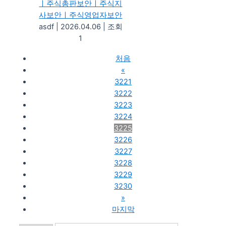
ㅣ주식총판보안ㅣ주식지
사보안ㅣ주식영업자보안
asdf
|
2026.04.06
|
조회
1
처음
«
3221
3222
3223
3224
3225
3226
3227
3228
3229
3230
»
마지막