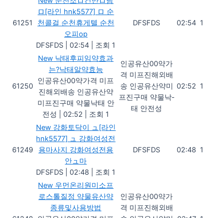
New
순천조ロ건만ロ남
ロ[라인 hnk5577] ロ 순
61251
천콜걸 순천휴게텔 순천
DFSFDS
02:54
1
오피op
DFSFDS
|
02:54
|
조회 1
New
낙태후피임약효과
인공유산00약가
는?낙­태알약효능
격 미프진해외배
인공유산00약가격 미프
61250
송 인공유산약미
02:52
1
진해외배송 인공유산약
프진구매 약물낙­
미프진구매 약물낙­태 안
태 안전성
전성
|
02:52
|
조회 1
New
강화토닥이 ュ[라인
hnk5577] ュ 강화여성전
61249
용마사지 강화여성전용
DFSFDS
02:48
1
안ュ마
DFSFDS
|
02:48
|
조회 1
New
우먼온리원미소프
로스톨질정 약물유산약
인공유산00약가
종류및사용방법
격 미프진해외배