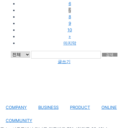
6
7
8
9
10
»
마지막
검색
글쓰기
COMPANY
BUSINESS
PRODUCT
ONLINE
COMMUNITY