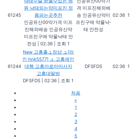
낙태수술 받을수있는 병
인공유산00약가
원 낙태되는약미프진 정
격 미프진해외배
61245
품파는곳추천
송 인공유산약미
02:36
1
인공유산00약가격 미프
프진구매 약물낙­
진해외배송 인공유산약
태 안전성
미프진구매 약물낙­태 안
전성
|
02:36
|
조회 1
New
고흥출ュ장샵 ュ[라
인 hnk5577] ュ 고흥애인
61244
대행 고흥아로마마사지
DFSFDS
02:36
1
고흥대딸방
DFSFDS
|
02:36
|
조회 1
처음
«
1
2
3
4
5