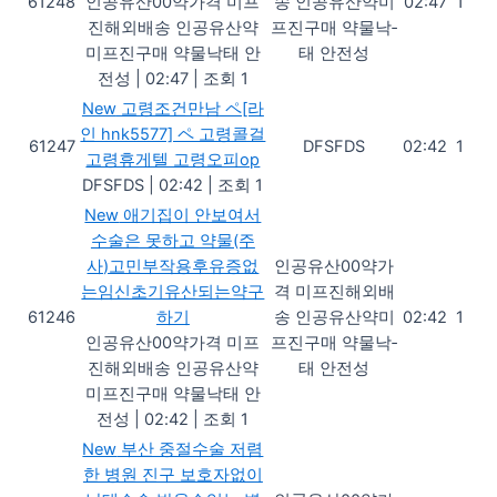
61248
인공유산00약가격 미프
송 인공유산약미
02:47
1
진해외배송 인공유산약
프진구매 약물낙­
미프진구매 약물낙­태 안
태 안전성
전성
|
02:47
|
조회 1
New
고령조건만남 ペ[라
인 hnk5577] ペ 고령콜걸
61247
DFSFDS
02:42
1
고령휴게텔 고령오피op
DFSFDS
|
02:42
|
조회 1
New
애기집이 안보여서
수술은 못하고 약물(주
사)고민부작용후유증없
인공유산00약가
는임신초기유산되는약구
격 미프진해외배
61246
하기
송 인공유산약미
02:42
1
인공유산00약가격 미프
프진구매 약물낙­
진해외배송 인공유산약
태 안전성
미프진구매 약물낙­태 안
전성
|
02:42
|
조회 1
New
부산 중절수술 저렴
한 병원 진구 보호자없이