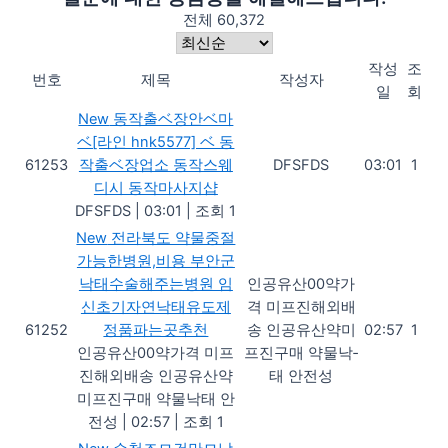
전체 60,372
작성
조
번호
제목
작성자
일
회
New
동작출ベ장안ベ마
ベ[라인 hnk5577] ベ 동
61253
작출ベ장업소 동작스웨
DFSFDS
03:01
1
디시 동작마사지샵
DFSFDS
|
03:01
|
조회 1
New
전라북도 약물중절
가능한병원,비용 부안군
낙태수술해주는병원 임
인공유산00약가
신초기자연낙태유도제
격 미프진해외배
61252
정품파는곳추천
송 인공유산약미
02:57
1
인공유산00약가격 미프
프진구매 약물낙­
진해외배송 인공유산약
태 안전성
미프진구매 약물낙­태 안
전성
|
02:57
|
조회 1