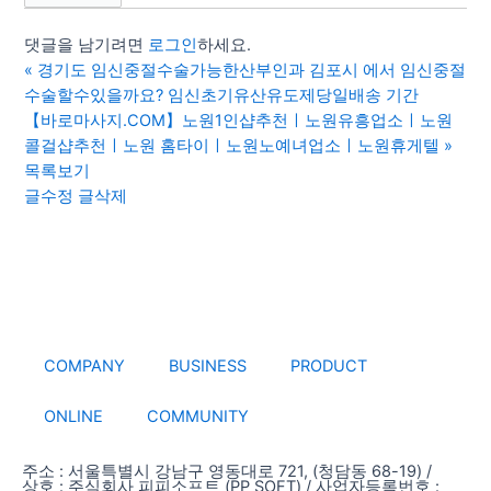
댓글을 남기려면
로그인
하세요.
«
경기도 임신중절수술가능한산부인과 김포시 에서 임신중절
수술할수있을까요? 임신초기유산유도제당일배송 기간
【바로마사지.COM】노원1인샵추천ㅣ노원유흥업소ㅣ노원
콜걸샵추천ㅣ노원 홈타이ㅣ노원노예녀업소ㅣ노원휴게텔
»
목록보기
글수정
글삭제
COMPANY
BUSINESS
PRODUCT
ONLINE
COMMUNITY
주소 : 서울특별시 강남구 영동대로 721, (청담동 68-19) /
상호 : 주식회사 피피소프트 (PP SOFT) / 사업자등록번호 :