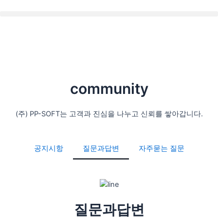
콘
Menu
텐
츠
로
건
너
뛰
기
community
(주) PP-SOFT는 고객과 진심을 나누고 신뢰를 쌓아갑니다.
공지시항
질문과답변
자주묻는 질문
질문과답변